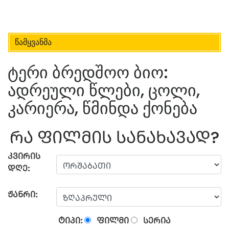
წამყვანმა
ტერი ბრედშოო ბიო:
ადრეული წლები, ცოლი,
კარიერა, წმინდა ქონება
ᲠᲐ ᲤᲘᲚᲛᲘᲡ ᲡᲐᲜᲐᲮᲐᲕᲐᲓ?
ᲙᲕᲘᲠᲘᲡ
ᲓᲦᲔ:
ᲟᲐᲜᲠᲘ:
ᲢᲘᲞᲘ:
ᲤᲘᲚᲛᲘ
ᲡᲔᲠᲘᲐ