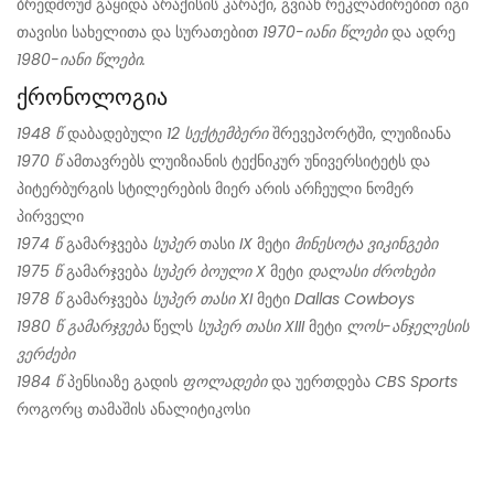
ბრედშოუმ გაყიდა არაქისის კარაქი, გვიან რეკლამირებით იგი
თავისი სახელითა და სურათებით
1970-იანი წლები
და ადრე
1980-იანი წლები.
ქრონოლოგია
1948 წ
დაბადებული
12 სექტემბერი
შრევეპორტში, ლუიზიანა
1970 წ
ამთავრებს ლუიზიანის ტექნიკურ უნივერსიტეტს და
პიტერბურგის სტილერების მიერ არის არჩეული ნომერ
პირველი
1974 წ
გამარჯვება
სუპერ
თასი
IX
მეტი
მინესოტა ვიკინგები
1975 წ
გამარჯვება
სუპერ ბოული X
მეტი
დალასი
ძროხები
1978 წ
გამარჯვება
სუპერ თასი XI
მეტი
Dallas Cowboys
1980 წ
გამარჯვება
წელს
სუპერ თასი XIII
მეტი
ლოს-ანჯელესის
ვერძები
1984 წ
პენსიაზე გადის
ფოლადები
და უერთდება
CBS Sports
როგორც თამაშის ანალიტიკოსი