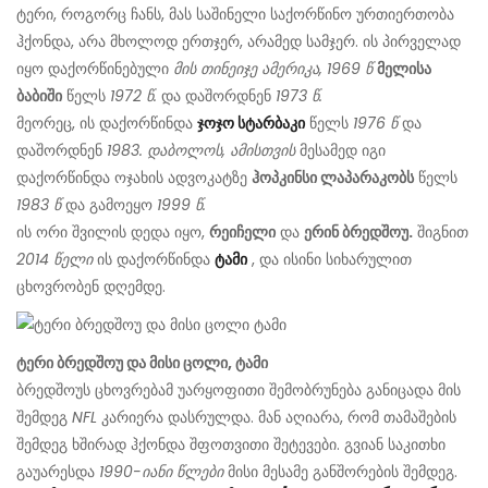
ტერი, როგორც ჩანს, მას საშინელი საქორწინო ურთიერთობა
ჰქონდა, არა მხოლოდ ერთჯერ, არამედ სამჯერ. ის პირველად
იყო დაქორწინებული
მის თინეიჯე ამერიკა, 1969 წ
მელისა
ბაბიში
წელს
1972 წ.
და დაშორდნენ
1973 წ.
მეორეც, ის დაქორწინდა
ჯოჯო სტარბაკი
წელს
1976 წ
და
დაშორდნენ
1983. დაბოლოს, ამისთვის
მესამედ იგი
დაქორწინდა ოჯახის ადვოკატზე
ჰოპკინსი ლაპარაკობს
წელს
1983 წ
და გამოეყო
1999 წ.
ის ორი შვილის დედა იყო,
რეიჩელი
და
ერინ ბრედშოუ.
შიგნით
2014 წელი
ის დაქორწინდა
ტამი
, და ისინი სიხარულით
ცხოვრობენ დღემდე.
ტერი ბრედშოუ და მისი ცოლი, ტამი
ბრედშოუს ცხოვრებამ უარყოფითი შემობრუნება განიცადა მის
შემდეგ
NFL
კარიერა დასრულდა. მან აღიარა, რომ თამაშების
შემდეგ ხშირად ჰქონდა შფოთვითი შეტევები. გვიან საკითხი
გაუარესდა
1990-იანი წლები
მისი მესამე განშორების შემდეგ.