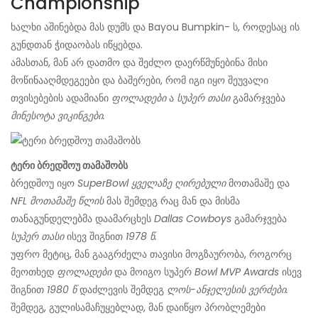
Championship
ხალხი აშინებდა მას დუმს და Bayou Bumpkin- ს, როდესაც ის
გუნდთან ჭიდაობას იწყებდა.
ამასთან, მან არ დათმო და შეძლო დაერწმუნებინა მისი
მოწინააღმდეგეები და ბაშერები, რომ იგი იყო შეუვალი
თვისებების ადამიანი
ფოლადები
ა
სუპერ თასი
გამარჯვება
მინესოტა ვიკინგები.
ტერი ბრედშოუ თამაშობს
ბრედშოუ იყო
SuperBowl ყველაზე ღირებული
მოთამაშე და
NFL მოთამაშე
წლის
მას შემდეგ რაც მან და მისმა
თანაგუნდელებმა დაამარცხეს
Dallas Cowboys
გამარჯვება
სუპერ
თასი
ისევ შიგნით
1978 წ.
უფრო მეტიც, მან გააგრძელა თავისი მოგზაურობა, როგორც
მეოთხედ
ფოლადები
და მოიგო სუპერ
Bowl MVP Awards
ისევ
შიგნით
1980 წ
დაძლევის შემდეგ
ლოს-ანჯელესის ვერძები.
შემდეგ, გულისამაჩუყებლად, მან დაიწყო პრობლემები