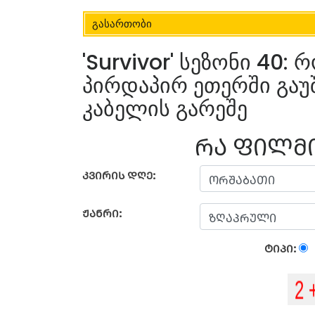
გასართობი
'Survivor' სეზონი 40:
პირდაპირ ეთერში გაუ
კაბელის გარეშე
ᲠᲐ ᲤᲘᲚᲛᲘ
ᲙᲕᲘᲠᲘᲡ ᲓᲦᲔ:
ᲟᲐᲜᲠᲘ:
ᲢᲘᲞᲘ: