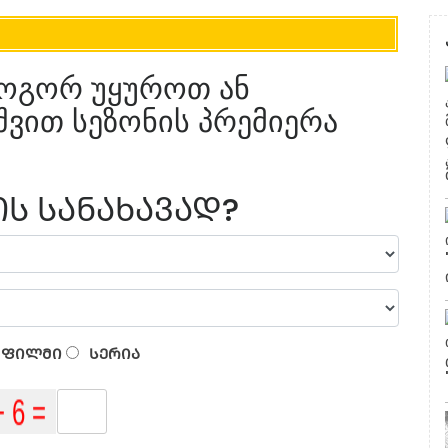
 როგორ უყუროთ ან
შვით სეზონის პრემიერა
Ს ᲡᲐᲜᲐᲮᲐᲕᲐᲓ?
ᲤᲘᲚᲛᲘ
ᲡᲔᲠᲘᲐ