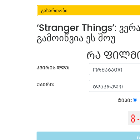
გასართობი
‘Stranger Things’: ვ
გამოიწვია ეს შოუ
ᲠᲐ ᲤᲘᲚᲛᲘ
ᲙᲕᲘᲠᲘᲡ ᲓᲦᲔ:
ᲟᲐᲜᲠᲘ:
ᲢᲘᲞᲘ: