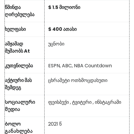
წმინდა
$ 1.5 მილიონი
ღირებულება
ხელფასი
$ 400 ათასი
ამჟამად
უცნობი
მუშაობს At
კუთვნილება
ESPN, ABC, NBA Countdown
აქტიური მას
ცხრამეტი ოთხმოცდახუთი
შემდეგ
Სოციალური
ფეისბუქი
,
ტვიტერი
,
ინსტაგრამი
მედია
Ბოლო
2021 წ
განახლება