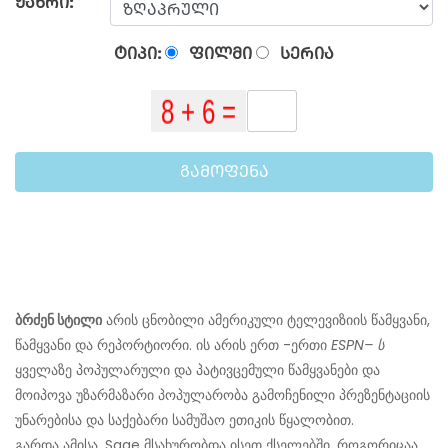
ᲟᲐᲜᲠᲘ:
ᲢᲘᲞᲘ:
ᲤᲘᲚᲛᲘ
ᲡᲔᲠᲘᲐ
ᲒᲐᲛᲝᲤᲔᲜᲐ
ბრძენ სტილი
არის ცნობილი ამერიკული ტელევიზიის წამყვანი,
წამყვანი და რეპორტიორი. ის არის ერთ -ერთი
ESPN– ს
ყველაზე პოპულარული და პატივცემული წამყვანები და
მოიპოვა უზარმაზარი პოპულარობა გამოჩენილი პრეზენტაციის
უნარებისა და საქებარი სამუშაო ეთიკის წყალობით.
გარდა ამისა, Sage მსახურობდა ისეთ ქსელებში, როგორიცაა