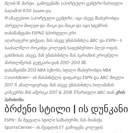
წლის 16 მარტი
, გამოცემაში
Სპორტული ცენტრი
ჩართული
საღამოს 6:00 საათი და.
Დამატებით
Სპორტული ცენტრი
, იგი ასევე მსახურობდა
პირველი მიიღეთ
და
მაიკი და მაიკი
და იყო სტუმრის
თანაწამყვანი
ESPN2
სპორტული ერი
.
აღარაფერი ვთქვათ, მას ასევე უმასპინძლა
ABC
და
ESPN– ს
საახალწლო როკინვა
კოლეჯის საფეხბურთო პლეი ოფის
გახსნისას. ასევე, მან უმასპინძლა მას
სკრიპსის ეროვნული
მართლწერის ფუტკარი
დან
2010-2013 წწ.
დასაწყისში
2013 NBA
სეზონი, სტილი მსახურობდა
NBA
Countdown– ის მასპინძელი,
დაფარვა
ESPN
და
ABC
მთელი
2017 წ.
ანალოგიურად, მან ასევე უმასპინძლა სილამაზის
კონკურსს
მის
ამერიკა 2017
&
2018 წ
ჩართული
ABC
თან
კრის
ჰარისონი
.
ბრძენი სტილი | ის დუნკანი
ESPN– მა შეცვალა სტილი სამსახურში, მას მიანიჭა
SportsCenter– ის შუადღის ET გამოცემა კოლეჯის