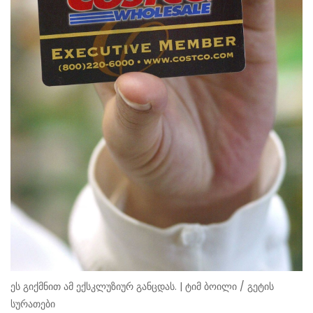
ეს გიქმნით ამ ექსკლუზიურ განცდას. | ტიმ ბოილი / გეტის
სურათები