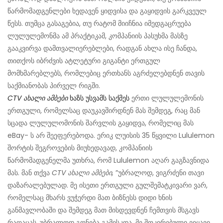
წარმომადგენლები ხედავენ ყიდვისა და გაყიდვის გარკვეულ
წესს. თუმცა გასაგებია, თუ რატომ მიიჩნია იმედგაცრუება
ლულულემონმა ამ პრაქტიკამ, კომპანიის პასუხმა მასზე
გააკვირვა დამთვალიერებლები, რადგან ახლა ისე ჩანდა,
თითქოს იბრძვის ატლეტური გიგანტი ერთგულ
მომხმარებლებს, რომლებიც ერთხანს აგრძელებდნენ თავის
საქმიანობას პირველ რიგში.
CTV ახალი ამბები
ხაზს უსვამს საქმეს
ერთი ლულულემონის
ერთგული, რომელსაც დაუკავშირდნენ მას შემდეგ, რაც მან
სცადა ლულულომონის შარვლის გაყიდვა, რომელიც მას
eBay- ს არ შეეფერებოდა. ერიკ ლუისის 35 წყვილი Lululemon
შორტის შეგროვების მიუხედავად, კომპანიის
წარმომადგენელმა უთხრა, რომ Lululemon აღარ გაგზავნიდა
მას. მან თქვა
CTV ახალი ამბები,
”უბრალოდ, ვიგრძენი თავი
დაზარალებულად. მე ისეთი ერთგული გულშემატკივარი ვარ,
რომელსაც მხარს ვუჭერდი მათ ბიზნესს დიდი ხნის
განმავლობაში და შემდეგ მათ მისდევდნენ ჩემთვის მსგავს
რაღაცას, უბრალოდ გონება გამისკდა. მე შოკირებული ვიყავი.