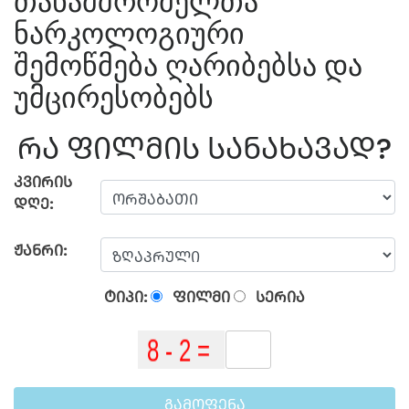
თანამშრომელთა
ნარკოლოგიური
შემოწმება ღარიბებსა და
უმცირესობებს
ᲠᲐ ᲤᲘᲚᲛᲘᲡ ᲡᲐᲜᲐᲮᲐᲕᲐᲓ?
ᲙᲕᲘᲠᲘᲡ
ᲓᲦᲔ:
ᲟᲐᲜᲠᲘ:
ᲢᲘᲞᲘ:
ᲤᲘᲚᲛᲘ
ᲡᲔᲠᲘᲐ
ᲒᲐᲛᲝᲤᲔᲜᲐ