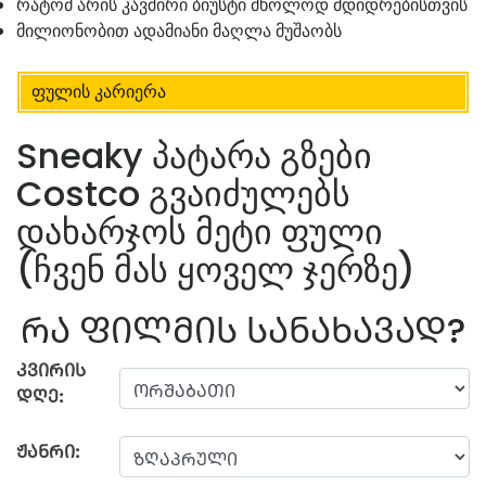
რატომ არის კავშირი ბიუსტი მხოლოდ მდიდრებისთვის
მილიონობით ადამიანი მაღლა მუშაობს
ფულის კარიერა
Sneaky პატარა გზები
Costco გვაიძულებს
დახარჯოს მეტი ფული
(ჩვენ მას ყოველ ჯერზე)
ᲠᲐ ᲤᲘᲚᲛᲘᲡ ᲡᲐᲜᲐᲮᲐᲕᲐᲓ?
ᲙᲕᲘᲠᲘᲡ
ᲓᲦᲔ:
ᲟᲐᲜᲠᲘ: