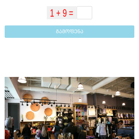
ᲒᲐᲛᲝᲤᲔᲜᲐ