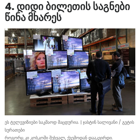
4. დიდი ბილეთის საგნები
წინა მხარეს
ეს ტელევიზიები საკმაოდ მაცდურია. | ჯასტინ სალივანი / გეტის
სურათები
როგორც კი კოსკოში შეხვალ, ქვემოდან დააკვირდი.