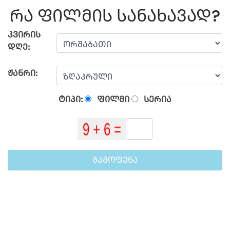
ᲠᲐ ᲤᲘᲚᲛᲘᲡ ᲡᲐᲜᲐᲮᲐᲕᲐᲓ?
ᲙᲕᲘᲠᲘᲡ
ᲓᲦᲔ:
ᲟᲐᲜᲠᲘ:
ᲢᲘᲞᲘ:
ᲤᲘᲚᲛᲘ
ᲡᲔᲠᲘᲐ
ᲒᲐᲛᲝᲤᲔᲜᲐ