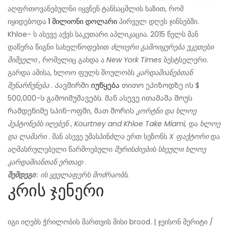
აღფრთოვანებულნი იყვნენ ტანსაცმლის ხაზით, რომ
იყიდებოდა
1 მილიონი დოლარი
პირველ დღეს ჯინსებში.
Khloe- ს ასევე აქვს საკუთარი აპლიკაცია. 2015 წელს მან
დაწერა წიგნი სახელწოდებით
ძლიერი გამოიყურება უკეთესი
შიშველი
, რომელიც გახდა ა
New York Times
ბესტსელერი.
გარდა ამისა, ხლოო ფულს შოულობს
კარდაშიანებთან
შენარჩუნება
. Კავშირში
იუწყება
თითო ეპიზოდზე ის $
500,000-ს გამოიმუშავებს. მან ასევე ითამაშა შოუს
რამდენიმე სპინ-ოფში, მათ შორის
კორტნი და ხლოე
ჰეპტონებს იღებენ
,
Kourtney and Khloe Take Miami,
და
ხლოე
და ლამარი
. მან ასევე უმასპინძლა ერთ სეზონს
X ფაქტორი
და
აღმასრულებელი წარმოებული
შურისძიების სხეული ხლოე
კარდაშიანთან ერთად
.
შემდეგი
: ის ყველაფერს მოძრაობს.
კრის ჯენერი
იგი იღებს ჭრილობის მართვის მისი brood. | ჯეისონ მერიტი /