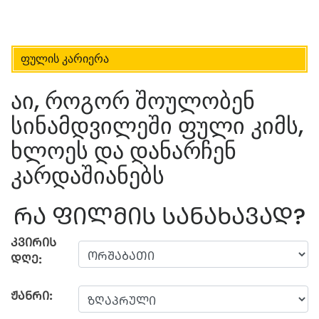
ფულის კარიერა
აი, როგორ შოულობენ
სინამდვილეში ფული კიმს,
ხლოეს და დანარჩენ
კარდაშიანებს
ᲠᲐ ᲤᲘᲚᲛᲘᲡ ᲡᲐᲜᲐᲮᲐᲕᲐᲓ?
ᲙᲕᲘᲠᲘᲡ
ᲓᲦᲔ:
ᲟᲐᲜᲠᲘ: