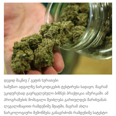
დევიდ მაკნიუ / გეტის სურათები
სამუშაო ადგილზე ნარკოტიკების ტესტირება სადავო, მაგრამ
უკიდურესად გავრცელებული ბიზნეს პრაქტიკაა ამერიკაში. ამ
პროგრამების მომავალი შეიძლება გართულდეს მარიხუანას
ლეგალიზაციით რამდენიმე შტატში, მაგრამ ახლა
ნარკოლოგიური შემოწმება განაგრძობს რამდენიმე სატესტო