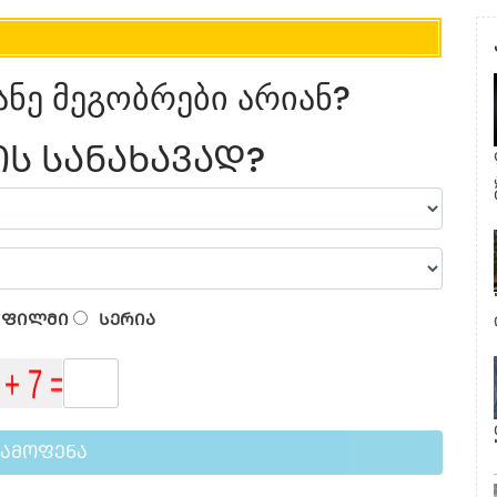
ანე მეგობრები არიან?
Ს ᲡᲐᲜᲐᲮᲐᲕᲐᲓ?
ᲤᲘᲚᲛᲘ
ᲡᲔᲠᲘᲐ
ᲒᲐᲛᲝᲤᲔᲜᲐ