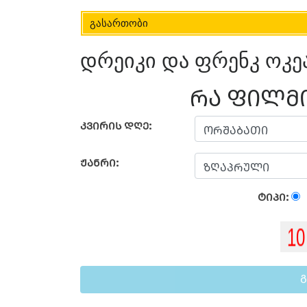
გასართობი
დრეიკი და ფრენკ ოკე
ᲠᲐ ᲤᲘᲚᲛᲘ
ᲙᲕᲘᲠᲘᲡ ᲓᲦᲔ:
ᲟᲐᲜᲠᲘ:
ᲢᲘᲞᲘ: