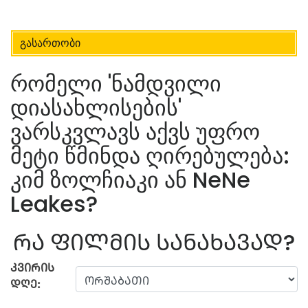
გასართობი
რომელი 'ნამდვილი
დიასახლისების'
ვარსკვლავს აქვს უფრო
მეტი წმინდა ღირებულება:
კიმ ზოლჩიაკი ან NeNe
Leakes?
ᲠᲐ ᲤᲘᲚᲛᲘᲡ ᲡᲐᲜᲐᲮᲐᲕᲐᲓ?
ᲙᲕᲘᲠᲘᲡ
ᲓᲦᲔ: