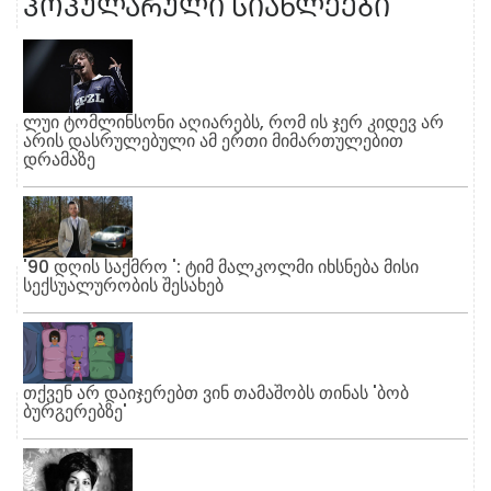
ᲞᲝᲞᲣᲚᲐᲠᲣᲚᲘ ᲡᲘᲐᲮᲚᲔᲔᲑᲘ
ლუი ტომლინსონი აღიარებს, რომ ის ჯერ კიდევ არ
არის დასრულებული ამ ერთი მიმართულებით
დრამაზე
'90 დღის საქმრო ': ტიმ მალკოლმი იხსნება მისი
სექსუალურობის შესახებ
თქვენ არ დაიჯერებთ ვინ თამაშობს თინას 'ბობ
ბურგერებზე'